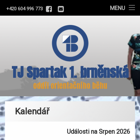
Program
MENU
Facebook
E-mail
Tel:
+420 604 996 773
Přejít
Náš tým
k
obsahu
Skupiny
webu
Klub
TJ Spartak 1. brněnská
Pro školy
Odkazy
oddíl orientačního běhu
Tréninková příprava
Kalendář
Události na Srpen 2026