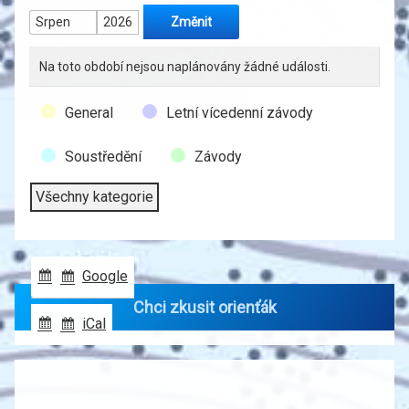
Měsíc
Rok
Na toto období nejsou naplánovány žádné události.
Kategorie
General
Letní vícedenní závody
události
Soustředění
Závody
Všechny kategorie
Google
Odebírat
Chci zkusit orienťák
přes
iCal
Subscribe
in