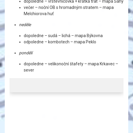
dopoledne – vrstevnicovka + krátká trať – mapa Sáhy
večer – noční OB s hromadným stratem – mapa
Melchiorova huť
neděle
dopoledne – sudá – lichá – mapa Býkovna
odpoledne – kombotech – mapa Peklo
pondělí
dopoledne – velikonoční štafety – mapa Krkavec –
sever