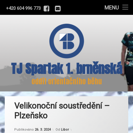
Program
MENU
Facebook
E-mail
Tel:
+420 604 996 773
Přejít
Náš tým
k
obsahu
Skupiny
webu
Klub
TJ Spartak 1. brněnská
Pro školy
Odkazy
oddíl orientačního běhu
Tréninková příprava
Velikonoční soustředění –
Plzeňsko
Kategorie:
Aktualizováno
Nezařazené
26. 3. 2024
Publikováno
26. 3. 2024
Od
Libor