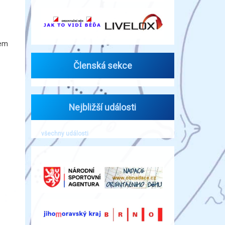
sem
Členská sekce
Nejbližší události
všechny události