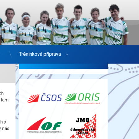
Tréninková příprava
Chci zkusit orienťák
ch
e tam
ch s
z nás