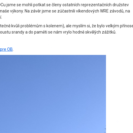
u jsme se mohli potkat se členy ostatních reprezentačních družstev
i naše výkony. Na závěr jsme se zúčastnili víkendových WRE závodů, na
í.
tečně kvůli problémům s kolenem), ale myslím si, že bylo velkým příno
poustu srandy a do paměti se nám vrylo hodně skvělých zážitků.
pre OB
.