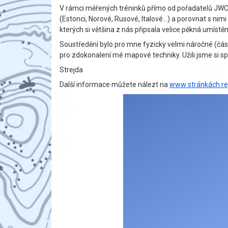
V rámci měřených tréninků přímo od pořadatelů JWOC
(Estonci, Norové, Rusové, Italové…) a porovnat s nim
kterých si většina z nás připsala velice pěkná umístěn
Soustředění bylo pro mne fyzicky velmi náročné (čás
pro zdokonalení mé mapové techniky. Užili jsme si s
Strejda
Další informace můžete nálezt na
www stránkách re