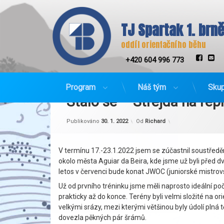
TJ Spartak 1. brn
oddíl orientačního běhu
Tel:
Faceb
E-
+420 604 996 773
Přejít
Program
Náš tým
Skup
k
Stalo se – Strejda na rep
obsahu
webu
Kategorie:
Aktualizováno
Soustředění
30. 1. 2022
,
Publikováno
30. 1. 2022
Od
Richard
Stalo
se
V termínu 17.-23.1.2022 jsem se zúčastnil soustředě
okolo města Aguiar da Beira, kde jsme už byli před 
letos v červenci bude konat JWOC (juniorské mistrovs
Už od prvního tréninku jsme měli naprosto ideální poč
prakticky až do konce. Terény byli velmi složité na or
velkými srázy, mezi kterými většinou byly údolí plná 
dovezla pěkných pár šrámů.