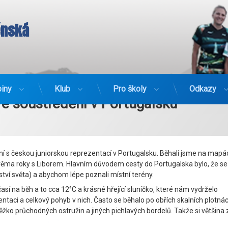
ěnská
ook
mail
iny
Klub
Pro školy
Odkazy
re soustředění v Portugalsku
ní s českou juniorskou reprezentací v Portugalsku. Běhali jsme na mapá
dvěma roky s Liborem. Hlavním důvodem cesty do Portugalska bylo, že s
tví světa) a abychom lépe poznali místní terény.
así na běh a to cca 12°C a krásné hřející sluníčko, které nám vydrželo
ientaci a celkový pohyb v nich. Často se běhalo po obřích skalních plotná
těžko průchodných ostružin a jiných pichlavých bordelů. Takže si většina 